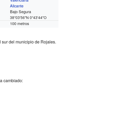
Alicante
Bajo Segura
38°03′56″N
0°43′44″O
100 metros
 sur del municipio de Rojales.
ha cambiado: