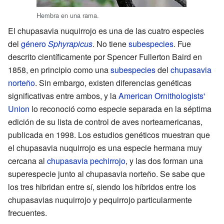
Hembra en una rama.
El chupasavia nuquirrojo es una de las cuatro especies
del
género
Sphyrapicus
. No tiene
subespecies
. Fue
descrito científicamente por Spencer Fullerton Baird en
1858, en principio como una
subespecies
del
chupasavia
norteño
. Sin embargo, existen diferencias genéticas
significativas entre ambos, y la
American Ornithologists'
Union
lo reconoció como especie separada en la séptima
edición de su lista de control de aves norteamericanas,
publicada en 1998. Los estudios genéticos muestran que
el chupasavia nuquirrojo es una especie hermana muy
cercana al
chupasavia pechirrojo
, y las dos forman una
superespecie junto al chupasavia norteño. Se sabe que
los tres hibridan entre sí, siendo los híbridos entre los
chupasavias nuquirrojo y pequirrojo particularmente
frecuentes.