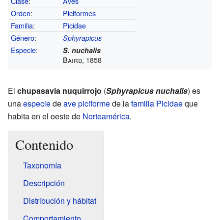
Clase
:
Aves
Orden
:
Piciformes
Familia
:
Picidae
Género
:
Sphyrapicus
Especie
:
S. nuchalis
Baird, 1858
El
chupasavia nuquirrojo
(
Sphyrapicus nuchalis
) es
una
especie
de
ave
piciforme
de la
familia
Picidae
que
habita en el oeste de
Norteamérica
.
Contenido
Taxonomía
Descripción
Distribución y hábitat
Comportamiento