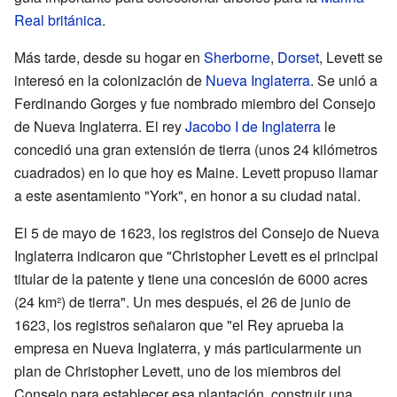
Real británica
.
Más tarde, desde su hogar en
Sherborne
,
Dorset
, Levett se
interesó en la colonización de
Nueva Inglaterra
. Se unió a
Ferdinando Gorges y fue nombrado miembro del Consejo
de Nueva Inglaterra. El rey
Jacobo I de Inglaterra
le
concedió una gran extensión de tierra (unos 24 kilómetros
cuadrados) en lo que hoy es Maine. Levett propuso llamar
a este asentamiento "York", en honor a su ciudad natal.
El 5 de mayo de 1623, los registros del Consejo de Nueva
Inglaterra indicaron que "Christopher Levett es el principal
titular de la patente y tiene una concesión de 6000 acres
(24 km²) de tierra". Un mes después, el 26 de junio de
1623, los registros señalaron que "el Rey aprueba la
empresa en Nueva Inglaterra, y más particularmente un
plan de Christopher Levett, uno de los miembros del
Consejo para establecer esa plantación, construir una