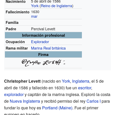
5 de abril de 1586
Nacimiento
York
(
Reino de Inglaterra
)
1630
Fallecimiento
mar
Familia
Percival Levett
Padre
Información profesional
Explorador
Ocupación
Marina Real británica
Rama militar
Firma
Christopher Levett
(nacido en
York
,
Inglaterra
, el 5 de
abril de 1586 y fallecido en 1630) fue un
escritor
,
explorador
y capitán de la marina inglesa. Exploró la costa
de
Nueva Inglaterra
y recibió permiso del rey
Carlos I
para
fundar lo que hoy es
Portland (Maine)
. Fue el primer
europeo en hacerlo.