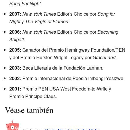
Song For Night
.
2007:
New York Times
Editor's Choice por
Song for
Night
y
The Virgin of Flames
.
2006:
New York Times
Editor's Choice por
Becoming
Abigail
.
2005:
Ganador del Premio Hemingway Foundation/PEN
y del Premio Hurston-Wright Legacy por
GraceLand
.
2003:
Beca Literaria de la Fundación Lannan.
2002:
Premio Internacional de Poesía Imbongi Yesizwe.
2001:
Premio PEN USA West Freedom-to-Write y
Premio Príncipe Claus.
Véase también