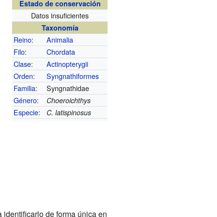
Estado de conservación
Datos insuficientes
Taxonomía
Reino
:
Animalia
Filo
:
Chordata
Clase
:
Actinopterygii
Orden
:
Syngnathiformes
Familia
:
Syngnathidae
Género
:
Choeroichthys
Especie
:
C. latispinosus
identificarlo de forma única en