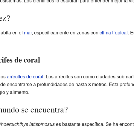
osistemas. Los científicos lo estudian para entender mejor la vi
ez?
abita en el
mar
, específicamente en zonas con
clima tropical
. E
ifes de coral
los
arrecifes de coral
. Los arrecifes son como ciudades submarin
e encontrarse a profundidades de hasta 8 metros. Esta profund
gio y alimento.
mundo se encuentra?
hoeroichthys latispinosus
es bastante específica. Se ha encont