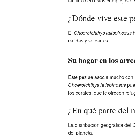
facilidad en estos complejos ec
¿Dónde vive este p
El
Choeroichthys latispinosus
h
cálidas y soleadas.
Su hogar en los arrec
Este pez se asocia mucho con 
Choeroichthys latispinosus
pued
los corales, que le ofrecen refu
¿En qué parte del 
La distribución geográfica del
C
del planeta.