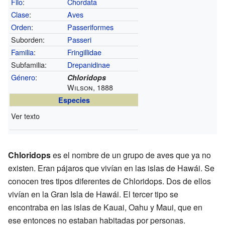
Filo
:
Chordata
Clase
:
Aves
Orden
:
Passeriformes
Suborden:
Passeri
Familia
:
Fringillidae
Subfamilia:
Drepanidinae
Género
:
Chloridops
Wilson, 1888
Especies
Ver texto
Chloridops
es el nombre de un grupo de aves que ya no
existen. Eran pájaros que vivían en las islas de Hawái. Se
conocen tres tipos diferentes de Chloridops. Dos de ellos
vivían en la Gran Isla de Hawái. El tercer tipo se
encontraba en las islas de Kauai, Oahu y Maui, que en
ese entonces no estaban habitadas por personas.