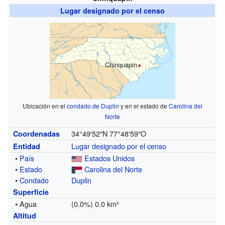
Lugar designado por el censo
Chinquapin
Ubicación en el
condado de Duplin
y en el estado de
Carolina del
Norte
34°49′52″N
77°48′59″O
Coordenadas
Lugar designado por el censo
Entidad
•
País
Estados Unidos
•
Estado
Carolina del Norte
•
Condado
Duplin
Superficie
• Agua
(0.0%) 0.0 km²
Altitud