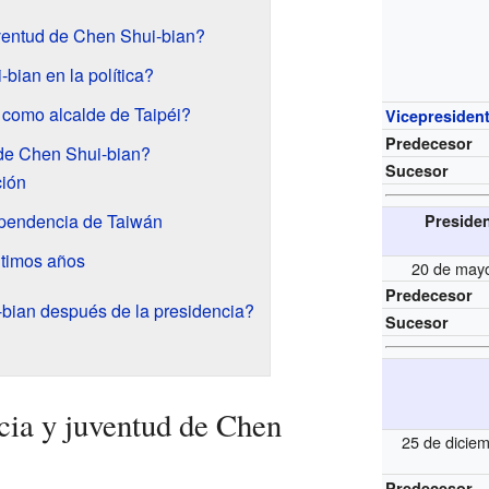
uventud de Chen Shui-bian?
ian en la política?
como alcalde de Taipéi?
Vicepresiden
Predecesor
de Chen Shui-bian?
Sucesor
ción
ependencia de Taiwán
Preside
timos años
20 de may
Predecesor
bian después de la presidencia?
Sucesor
cia y juventud de Chen
25 de dicie
Predecesor