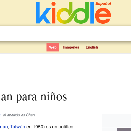
Web
Imágenes
English
ian para niños
a
, el apellido es
Chen
.
inan
,
Taiwán
en 1950) es un político