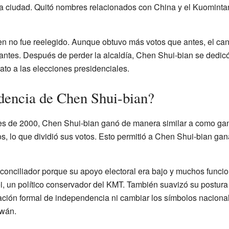
a ciudad. Quitó nombres relacionados con China y el Kuomint
n no fue reelegido. Aunque obtuvo más votos que antes, el ca
antes. Después de perder la alcaldía, Chen Shui-bian se dedicó
to a las elecciones presidenciales.
dencia de Chen Shui-bian?
es de 2000, Chen Shui-bian ganó de manera similar a como ganó 
s, lo que dividió sus votos. Esto permitió a Chen Shui-bian gan
r conciliador porque su apoyo electoral era bajo y muchos func
i, un político conservador del KMT. También suavizó su postura
ción formal de independencia ni cambiar los símbolos naciona
iwán.