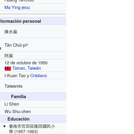
Ma Ying-jeou
nformación personal
陳水扁
Tân Chúi-píⁿ
n
阿扁
12 de octubre de 1950
Tainan
,
Taiwán
I-Kuan Tao y
Cristiano
Taiwanés
Familia
Li Shen
Wu Shu-chen
Educación
臺南市官田區隆田國民小
學
(1957-1963)