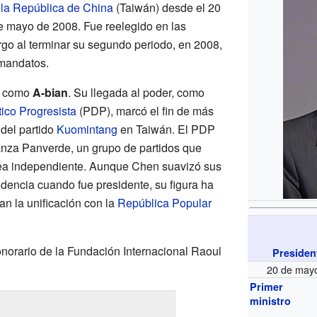
 la República de China
(Taiwán) desde el 20
e mayo de 2008. Fue reelegido en las
rgo al terminar su segundo periodo, en 2008,
 mandatos.
e como
A-bian
. Su llegada al poder, como
ico Progresista
(PDP), marcó el fin de más
del partido
Kuomintang
en Taiwán. El PDP
lianza Panverde, un grupo de partidos que
ea independiente. Aunque Chen suavizó sus
dencia cuando fue presidente, su figura ha
an la unificación con la
República Popular
orario de la Fundación Internacional Raoul
Presiden
20 de may
Primer
ministro