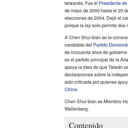
taiwanés. Fue el
Presidente de
de mayo de 2000 hasta el 20 d
elecciones de 2004. Dejó el ca
porque la ley solo permite dos
A Chen Shui-bian se le conoc
candidato del
Partido Democrát
de cincuenta años de gobierno 
es el partido principal de la A
apoya la idea de que Taiwán s
declaraciones sobre la indepen
sido criticada por quienes apoy
China
.
Chen Shui-bian es Miembro Hon
Wallenberg.
Contenido