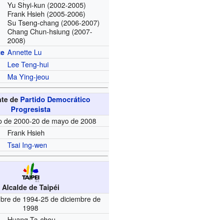
Yu Shyi-kun
(2002-2005)
Frank Hsieh
(2005-2006)
Su Tseng-chang
(2006-2007)
Chang Chun-hsiung
(2007-
2008)
Annette Lu
te
Lee Teng-hui
Ma Ying-jeou
nte de
Partido Democrático
Progresista
o de 2000-20 de mayo de 2008
Frank Hsieh
Tsai Ing-wen
Alcalde de Taipéi
mbre de 1994-25 de diciembre de
1998
Huang Ta-chou