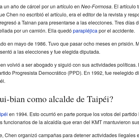
 un año de cárcel por un artículo en
Neo-Formosa
. El artícul
 Chen no escribió el artículo, era el editor de la revista y res
regresó a Tainan para presentarse a las elecciones. Tres días 
llada por un camión. Ella quedó
parapléjica
por el accidente.
do en mayo de 1986. Tuvo que pasar ocho meses en prisión. Mie
ntó a las elecciones y fue elegida diputada.
en volvió a ser abogado y siguió con sus actividades políticas.
Partido Progresista Democrático (PPD). En 1992, fue reelegido d
éi.
i-bian como alcalde de Taipéi?
ipéi
en 1994. Esto ocurrió en parte porque los votos del partido
os funcionarios de la alcaldía que eran del KMT mantuvieron su
e, Chen organizó campañas para detener actividades ilegales e