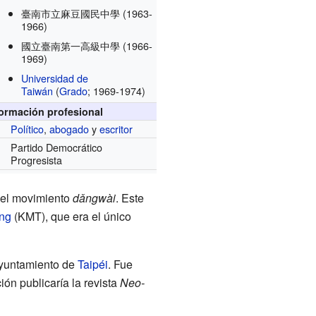
臺南市立麻豆國民中學
(1963-
1966)
國立臺南第一高級中學
(1966-
1969)
Universidad de
Taiwán
(
Grado
; 1969-1974)
formación profesional
Político
,
abogado
y
escritor
Partido Democrático
Progresista
 del movimiento
dǎngwài
. Este
ng
(KMT), que era el único
Ayuntamiento de
Taipéi
. Fue
ón publicaría la revista
Neo-