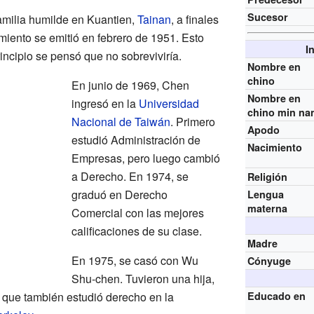
Sucesor
amilia humilde en Kuantien,
Tainan
, a finales
miento se emitió en febrero de 1951. Esto
I
incipio se pensó que no sobreviviría.
Nombre en
chino
En junio de 1969, Chen
Nombre en
ingresó en la
Universidad
chino min na
Nacional de Taiwán
. Primero
Apodo
estudió Administración de
Nacimiento
Empresas, pero luego cambió
a Derecho. En 1974, se
Religión
graduó en Derecho
Lengua
materna
Comercial con las mejores
calificaciones de su clase.
Madre
En 1975, se casó con Wu
Cónyuge
Shu-chen. Tuvieron una hija,
o que también estudió derecho en la
Educado en