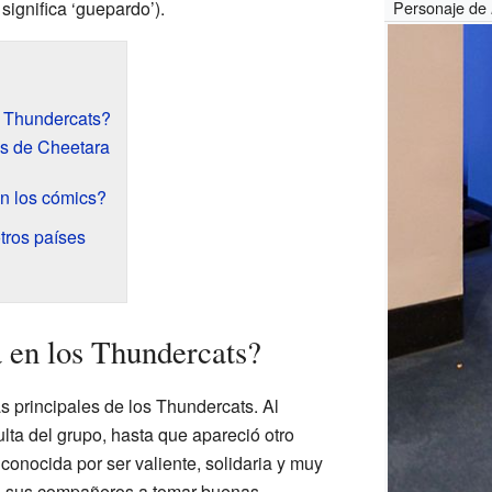
significa ‘guepardo’).
Personaje de
s Thundercats?
es de Cheetara
n los cómics?
tros países
 en los Thundercats?
s principales de los Thundercats. Al
ulta del grupo, hasta que apareció otro
onocida por ser valiente, solidaria y muy
 sus compañeros a tomar buenas