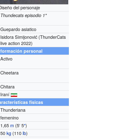
Diseño del personaje
Thundecats episodio 1"
Guepardo asiatico
Isidora Simijonović (ThunderCats
live action 2022)
nformación personal
Activo
Cheetara
Chitara
Iraní
racterísticas físicas
Thunderiana
femenino
1,65
m
(5
′
5
″
)
50
kg
(110
lb
)