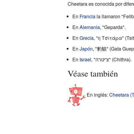
Cheetara es conocida por difer
En
Francia
la llamaron "Felib
En
Alemania
, "Geparda".
En
Grecia
, "η Τσιτάρα" (Tsit
En
Japón
, "豹貓" (Gata Guep
En
Israel
, "צ'יטרה" (Chithra).
Véase también
En inglés:
Cheetara (T