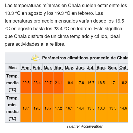
Las temperaturas mínimas en Chala suelen estar entre los
13.3 °C en agosto y los 19.3 °C en febrero. Las
temperaturas promedio mensuales varían desde los 16.5
°C en agosto hasta los 23.4 °C en febrero. Esto significa
que Chala disfruta de un clima templado y cálido, ideal
para actividades al aire libre.
Parámetros climáticos promedio de Chala
Mes
Ene.
Feb.
Mar.
Abr.
May.
Jun.
Jul.
Ago.
Sep.
Oct.
N
Temp.
media
22.5
23.4
22.7
21.1
19.4
17.6
16.7
16.5
17
18.2
1
(°C)
Temp.
mín.
18.4
19.3
18.7
17.2
16.1
14.4
13.5
13.3
13.5
14.6
media
(°C)
Fuente: Accuweather