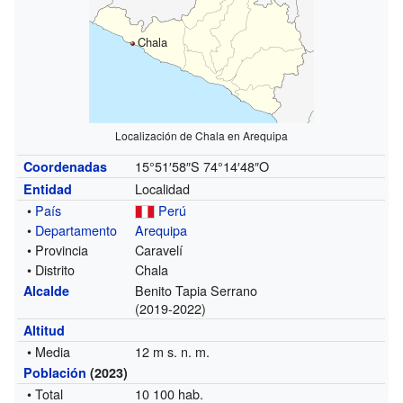
Chala
Localización de Chala en Arequipa
15°51′58″S
74°14′48″O
Coordenadas
Localidad
Entidad
•
País
Perú
•
Departamento
Arequipa
• Provincia
Caravelí
• Distrito
Chala
Benito Tapia Serrano
Alcalde
(2019-2022)
Altitud
• Media
12 m s. n. m.
Población
(2023)
• Total
10 100 hab.