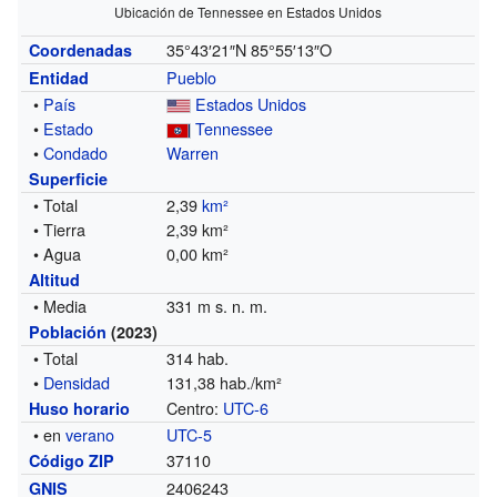
Ubicación de Tennessee en Estados Unidos
35°43′21″N
85°55′13″O
Coordenadas
Pueblo
Entidad
•
País
Estados Unidos
•
Estado
Tennessee
•
Condado
Warren
Superficie
• Total
2,39
km²
• Tierra
2,39 km²
• Agua
0,00 km²
Altitud
• Media
331 m s. n. m.
Población
(2023)
• Total
314 hab.
•
Densidad
131,38 hab./km²
Centro:
UTC-6
Huso horario
• en
verano
UTC-5
37110
Código ZIP
2406243
GNIS