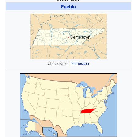
Pueblo
Centertown
Ubicación en
Tennessee