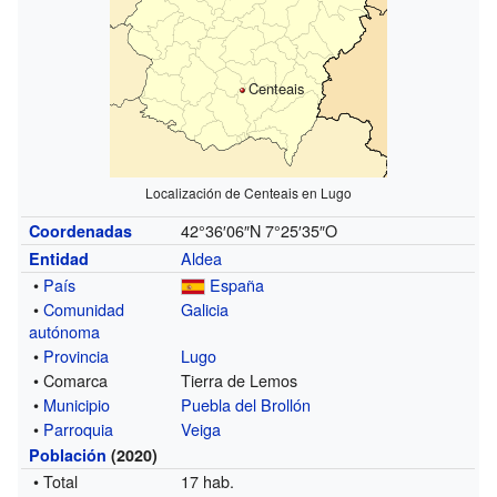
Centeais
Localización de Centeais en Lugo
42°36′06″N
7°25′35″O
Coordenadas
Aldea
Entidad
•
País
España
•
Comunidad
Galicia
autónoma
•
Provincia
Lugo
• Comarca
Tierra de Lemos
•
Municipio
Puebla del Brollón
•
Parroquia
Veiga
Población
(2020)
• Total
17 hab.