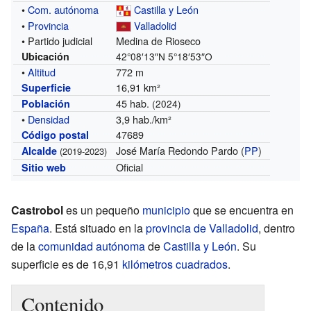
•
Com. autónoma
Castilla y León
•
Provincia
Valladolid
• Partido judicial
Medina de Rioseco
Ubicación
42°08′13″N
5°18′53″O
•
Altitud
772 m
16,91 km²
Superficie
45 hab.
Población
(2024)
•
Densidad
3,9 hab./km²
47689
Código postal
José María Redondo Pardo (
PP
)
Alcalde
(2019-2023)
Oficial
Sitio web
Castrobol
es un pequeño
municipio
que se encuentra en
España
. Está situado en la
provincia de Valladolid
, dentro
de la
comunidad autónoma
de
Castilla y León
. Su
superficie es de 16,91
kilómetros cuadrados
.
Contenido