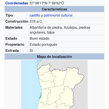
37°38′17″N
7°39′52″O
Coordenadas
Características
castillo
y
patrimonio cultural
Tipo
318 a.C.
Construcción
Albañilería de piedra, Azulejos, piedras
Materiales
angulares, taipa
Buen estado
Estado
Estado portugués
Propietario
Si
Entrada
Mapa de localización