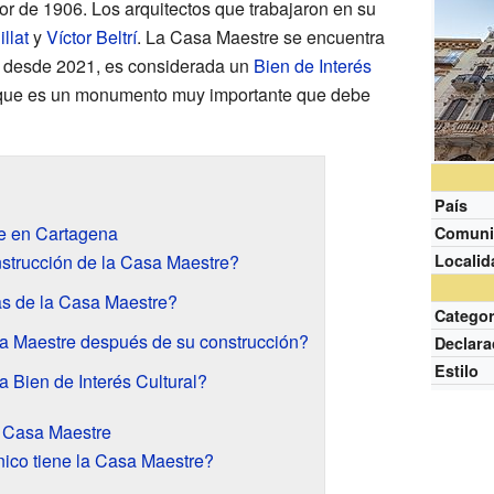
dor de 1906. Los arquitectos que trabajaron en su
llat
y
Víctor Beltrí
. La Casa Maestre se encuentra
, desde 2021, es considerada un
Bien de Interés
a que es un monumento muy importante que debe
País
re en Cartagena
Comuni
strucción de la Casa Maestre?
Localid
ras de la Casa Maestre?
Categor
a Maestre después de su construcción?
Declara
Estilo
 Bien de Interés Cultural?
a Casa Maestre
nico tiene la Casa Maestre?