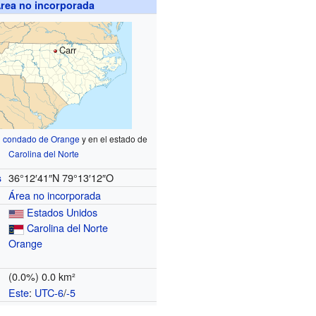
rea no incorporada
Carr
l
condado de Orange
y en el estado de
Carolina del Norte
36°12′41″N
79°13′12″O
s
Área no incorporada
Estados Unidos
Carolina del Norte
Orange
(0.0%) 0.0 km²
Este
:
UTC-6
/
-5
o