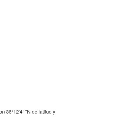
on 36°12′41″N de latitud y