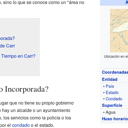
, sino lo que se conoce como un "área no
Á
porada?
de Carr
 Tiempo en Carr?
Ubicación en e
Coordenada
Entidad
•
País
o Incorporada?
•
Estado
•
Condado
ugar que no tiene su propio gobierno
Superficie
no hay un alcalde o un ayuntamiento
• Agua
 los servicios como la policía o los
Huso horari
por el
condado
o el estado.