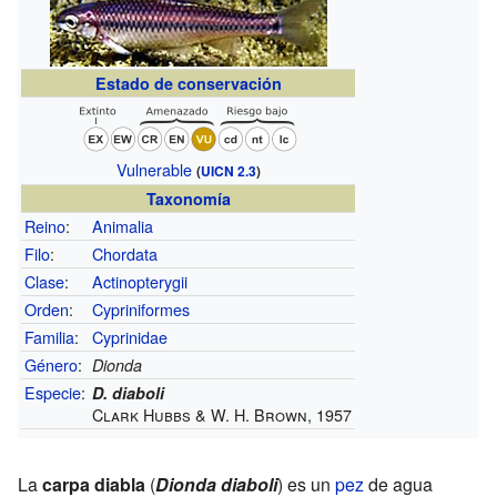
Estado de conservación
Vulnerable
(
UICN 2.3
)
Taxonomía
Reino
:
Animalia
Filo
:
Chordata
Clase
:
Actinopterygii
Orden
:
Cypriniformes
Familia
:
Cyprinidae
Género
:
Dionda
Especie
:
D. diaboli
Clark Hubbs & W. H. Brown, 1957
La
carpa diabla
(
Dionda diaboli
) es un
pez
de agua