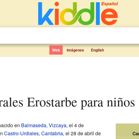
Web
Imágenes
English
ales Erostarbe para niños
nacido en
Balmaseda
,
Vizcaya
, el 4 de
en
Castro-Urdiales
,
Cantabria
, el 28 de abril de
Ca