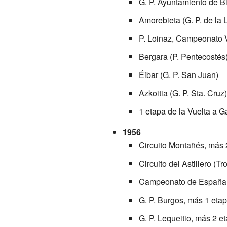
G. P. Ayuntamiento de B
Amorebieta (G. P. de la 
P. Loinaz, Campeonato 
Bergara (P. Pentecosté
Éibar (G. P. San Juan)
Azkoitia (G. P. Sta. Cruz)
1 etapa de la Vuelta a Ga
1956
Circuito Montañés, más 
Circuito del Astillero (T
Campeonato de España
G. P. Burgos, más 1 eta
G. P. Lequeitio, más 2 e