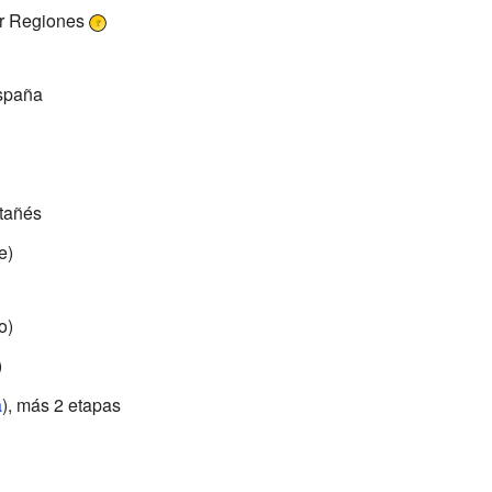
r Regiones
España
ntañés
e)
o)
)
a
), más 2 etapas