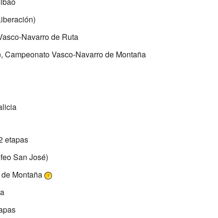
ilbao
Liberación)
Vasco-Navarro de Ruta
s), Campeonato Vasco-Navarro de Montaña
licia
2 etapas
rofeo San José)
 de Montaña
pa
tapas