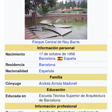
Parque Central de Nou Barris
Información personal
17 de octubre de 1956
Nacimiento
Barcelona
,
España
Barcelona
Residencia
Española
Nacionalidad
Familia
Andrés Arriola Madorell
Cónyuge
Educación
Escuela Técnica Superior de Arquitectura
Educada en
de Barcelona
Información profesional
Arquitecta
,
diseñadora
y
profesora de