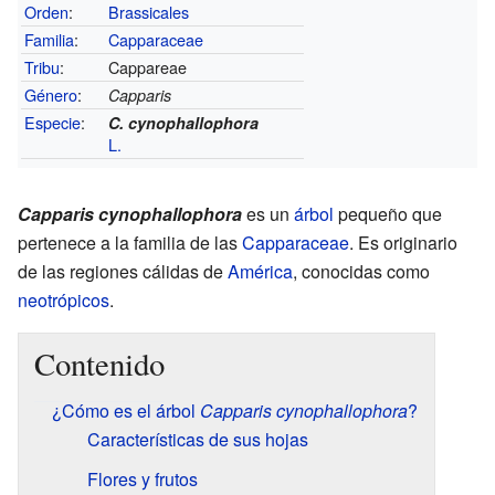
Orden
:
Brassicales
Familia
:
Capparaceae
Tribu
:
Cappareae
Género
:
Capparis
Especie
:
C. cynophallophora
L.
Capparis cynophallophora
es un
árbol
pequeño que
pertenece a la familia de las
Capparaceae
. Es originario
de las regiones cálidas de
América
, conocidas como
neotrópicos
.
Contenido
¿Cómo es el árbol
Capparis cynophallophora
?
Características de sus hojas
Flores y frutos