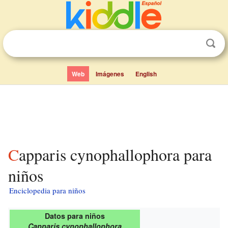
Web
Imágenes
English
Capparis cynophallophora para
niños
Enciclopedia para niños
Datos para niños
Capparis cynophallophora