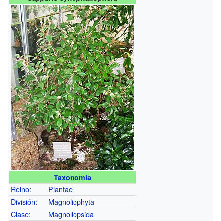
Taxonomía
Reino
:
Plantae
División
:
Magnoliophyta
Clase
:
Magnoliopsida