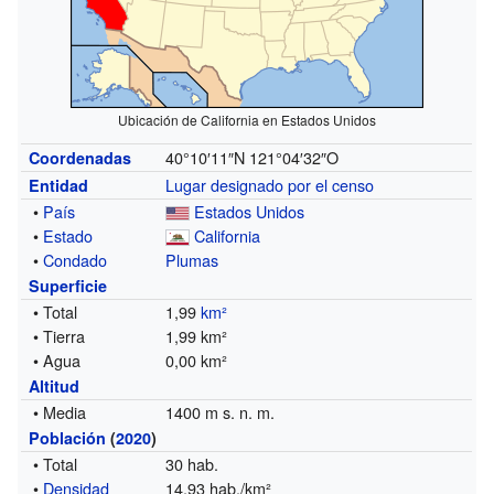
Ubicación de California en Estados Unidos
40°10′11″N
121°04′32″O
Coordenadas
Lugar designado por el censo
Entidad
•
País
Estados Unidos
•
Estado
California
•
Condado
Plumas
Superficie
• Total
1,99
km²
• Tierra
1,99 km²
• Agua
0,00 km²
Altitud
• Media
1400 m s. n. m.
Población
(
2020
)
• Total
30 hab.
•
Densidad
14,93 hab./km²