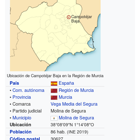
Campotéjar
Baja
Ubicación de Campotéjar Baja en la Región de Murcia
España
País
•
Com. autónoma
Región de Murcia
•
Provincia
Murcia
• Comarca
Vega Media del Segura
• Partido judicial
Molina de Segura
•
Municipio
Molina de Segura
Ubicación
38°08′09″N
1°14′08″O
86 hab.
Población
(INE 2019)
30627
Código postal