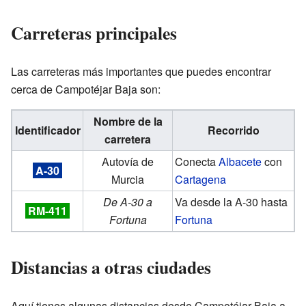
Carreteras principales
Las carreteras más importantes que puedes encontrar
cerca de Campotéjar Baja son:
Nombre de la
Identificador
Recorrido
carretera
Autovía de
Conecta
Albacete
con
A-30
Murcia
Cartagena
De A-30 a
Va desde la A-30 hasta
RM-411
Fortuna
Fortuna
Distancias a otras ciudades
Aquí tienes algunas distancias desde Campotéjar Baja a