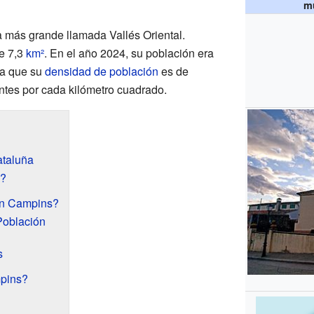
mu
a más grande llamada Vallés Oriental.
e 7,3
km²
. En el año 2024, su población era
ca que su
densidad de población
es de
tes por cada kilómetro cuadrado.
taluña
s?
en Campins?
 Población
s
pins?