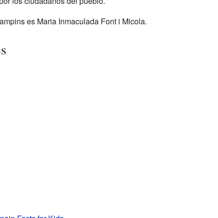
 por los ciudadanos del pueblo.
ampins es Maria Inmaculada Font i Micola.
es