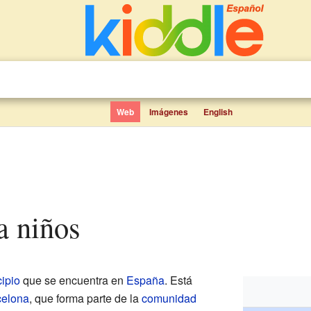
Web
Imágenes
English
a niños
ipio
que se encuentra en
España
. Está
celona
, que forma parte de la
comunidad