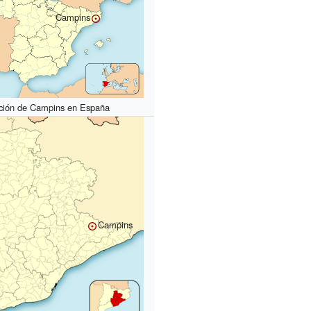
Campins
ción de Campins en España
Campins