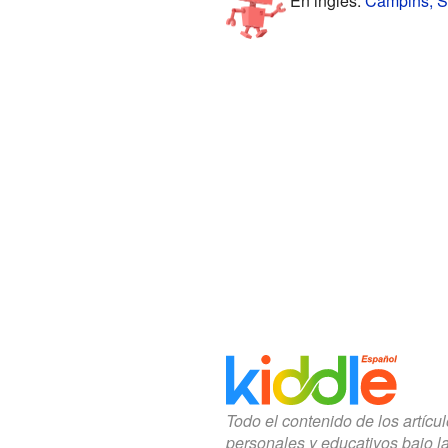
En inglés:
Campins, Sp
Todo el contenido de los artícu
personales y educativos bajo l