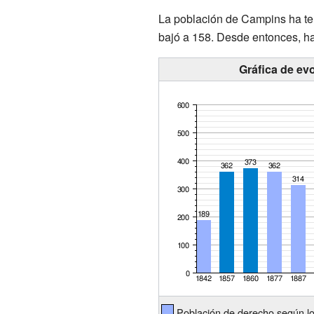
La población de Campins ha teni
bajó a 158. Desde entonces, h
Gráfica de ev
Población de derecho según l