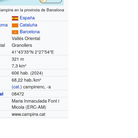
ampins en la provincia de Barcelona
España
noma
Cataluña
Barcelona
Vallés Oriental
ial
Granollers
41°43′35″N
2°27′54″E
321 m
7,3 km²
606 hab.
(2024)
68,22 hab./km²
(
cat.
) campinenc, -a
08472
al
Maria Inmaculada Font i
Micola (ERC-AM)
www.campins.cat