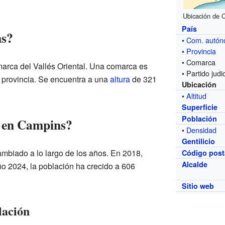
Ubicación de C
País
ns?
•
Com. autó
•
Provincia
• Comarca
arca del Vallés Oriental. Una comarca es
• Partido judic
 provincia. Se encuentra a una
altura
de 321
Ubicación
•
Altitud
Superficie
Población
 en Campins?
•
Densidad
Gentilicio
mbiado a lo largo de los años. En 2018,
Código post
Alcalde
ño 2024, la población ha crecido a 606
Sitio web
lación