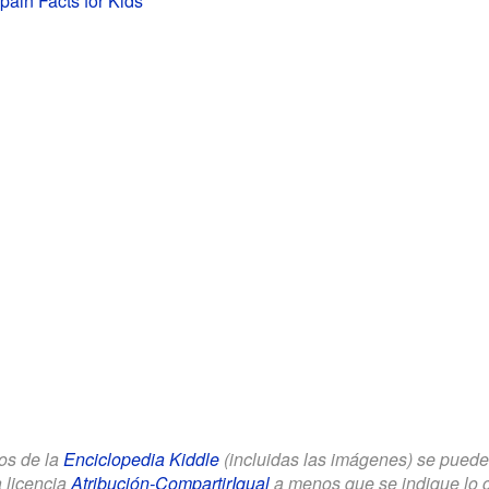
ain Facts for Kids
los de la
Enciclopedia Kiddle
(incluidas las imágenes) se puede u
a licencia
Atribución-CompartirIgual
a menos que se indique lo con