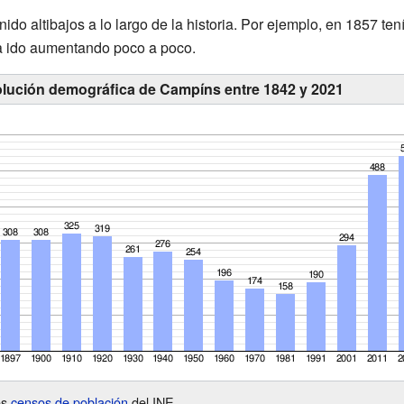
do altibajos a lo largo de la historia. Por ejemplo, en 1857 te
a ido aumentando poco a poco.
olución demográfica de Campíns entre 1842 y 2021
os
censos de población
del INE.