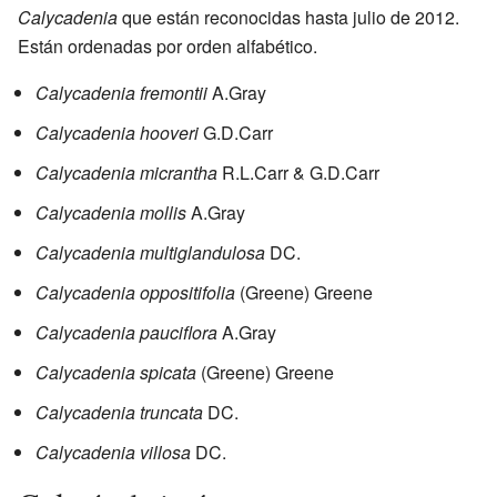
Calycadenia
que están reconocidas hasta julio de 2012.
Están ordenadas por orden alfabético.
Calycadenia fremontii
A.Gray
Calycadenia hooveri
G.D.Carr
Calycadenia micrantha
R.L.Carr & G.D.Carr
Calycadenia mollis
A.Gray
Calycadenia multiglandulosa
DC.
Calycadenia oppositifolia
(Greene) Greene
Calycadenia pauciflora
A.Gray
Calycadenia spicata
(Greene) Greene
Calycadenia truncata
DC.
Calycadenia villosa
DC.