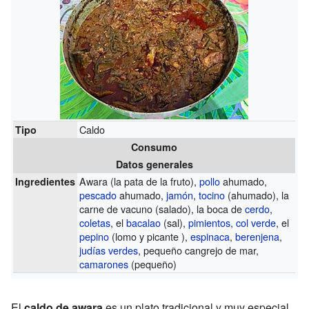
Caldo
Tipo
Consumo
Datos generales
Awara (la pata de la fruto),
pollo
ahumado,
Ingredientes
pescado
ahumado,
jamón
,
tocino
(ahumado), la
carne de vacuno (salado), la boca de
cerdo
,
coletas
, el
bacalao
(sal),
pimientos
,
col verde
, el
pepino
(lomo y picante ),
espinaca
,
berenjena
,
judías verdes
, pequeño cangrejo de mar,
camarones
(pequeño)
El
caldo de awara
es un plato tradicional y muy especial