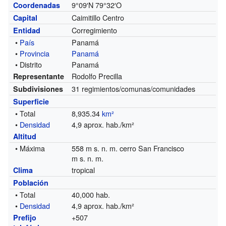
9°09′N
79°32′O
Coordenadas
Caimitillo Centro
Capital
Corregimiento
Entidad
•
País
Panamá
•
Provincia
Panamá
• Distrito
Panamá
Rodolfo Precilla
Representante
31 regimientos/comunas/comunidades
Subdivisiones
Superficie
• Total
8,935.34
km²
•
Densidad
4,9 aprox. hab./km²
Altitud
• Máxima
558
m s. n. m.
cerro San Francisco
m s. n. m.
tropical
Clima
Población
• Total
40,000 hab.
•
Densidad
4,9 aprox. hab./km²
+507
Prefijo