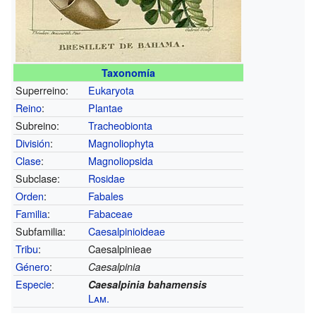
Taxonomía
Superreino:
Eukaryota
Reino
:
Plantae
Subreino:
Tracheobionta
División
:
Magnoliophyta
Clase
:
Magnoliopsida
Subclase:
Rosidae
Orden
:
Fabales
Familia
:
Fabaceae
Subfamilia:
Caesalpinioideae
Tribu
:
Caesalpinieae
Género
:
Caesalpinia
Especie
:
Caesalpinia bahamensis
Lam.