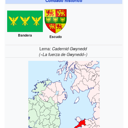
Condado histórico
Bandera
Escudo
Lema:
Cadernid Gwynedd
(«La fuerza de Gwynedd»)