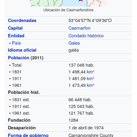
Ubicación de Caernarfonshire
53°04′57″N
4°09′36″O
Coordenadas
Caernarfon
Capital
Condado histórico
Entidad
•
País
Gales
galés
Idioma oficial
Población
(2011)
• Total
137 048 hab.
• 1831
1 498,44
km²
• 1911
1 481,09
km²
• 1961
1 473,49
km²
Población hist.
• 1831
est.
66 448 hab.
• 1911
est.
125 043 hab.
• 1961
est.
121 767 hab.
1284
Fundación
1 de abril de 1974
Desaparición
Carnarvonshire County
Forma de gobierno