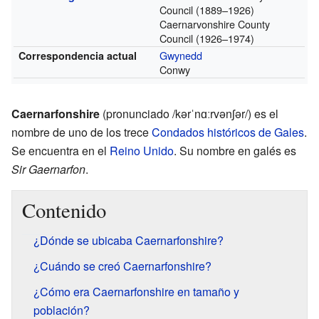
Council
(1889–1926)
Caernarvonshire County
Council
(1926–1974)
Gwynedd
Correspondencia actual
Conwy
Caernarfonshire
(pronunciado /kərˈnɑːrvənʃər/) es el
nombre de uno de los trece
Condados históricos de Gales
.
Se encuentra en el
Reino Unido
. Su nombre en galés es
Sir Gaernarfon
.
Contenido
¿Dónde se ubicaba Caernarfonshire?
¿Cuándo se creó Caernarfonshire?
¿Cómo era Caernarfonshire en tamaño y
población?