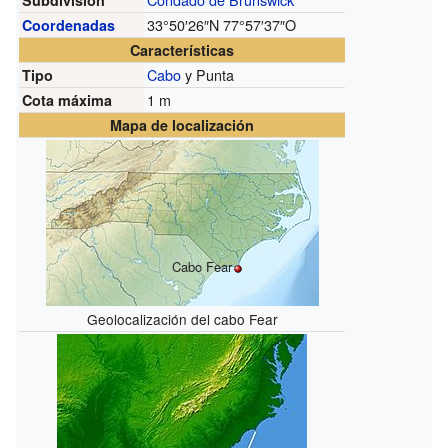
33°50′26″N
77°57′37″O
Coordenadas
Características
Cabo
y Punta
Tipo
1 m
Cota máxima
Mapa de localización
Cabo Fear
Geolocalización del cabo Fear