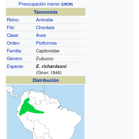
Preocupación menor
(
UICN
)
Taxonomía
Reino
:
Animalia
Filo
:
Chordata
Clase
:
Aves
Orden
:
Piciformes
Familia
:
Capitonidae
Género
:
Eubucco
Especie
:
E. richardsoni
(Gray, 1846)
Distribución