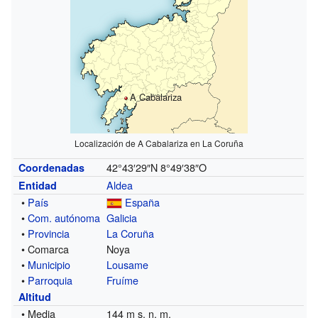
A Cabalariza
Localización de A Cabalariza en La Coruña
42°43′29″N
8°49′38″O
Coordenadas
Aldea
Entidad
•
País
España
•
Com. autónoma
Galicia
•
Provincia
La Coruña
• Comarca
Noya
•
Municipio
Lousame
•
Parroquia
Fruíme
Altitud
• Media
144 m s. n. m.