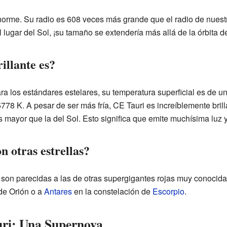
orme. Su radio es 608 veces más grande que el radio de nues
l lugar del Sol, ¡su tamaño se extendería más allá de la órbita 
illante es?
ara los estándares estelares, su temperatura superficial es de 
 5778 K. A pesar de ser más fría, CE Tauri es increíblemente bril
ayor que la del Sol. Esto significa que emite muchísima luz y
 otras estrellas?
i son parecidas a las de otras supergigantes rojas muy conocida
de Orión o a
Antares
en la constelación de
Escorpio
.
uri: Una Supernova