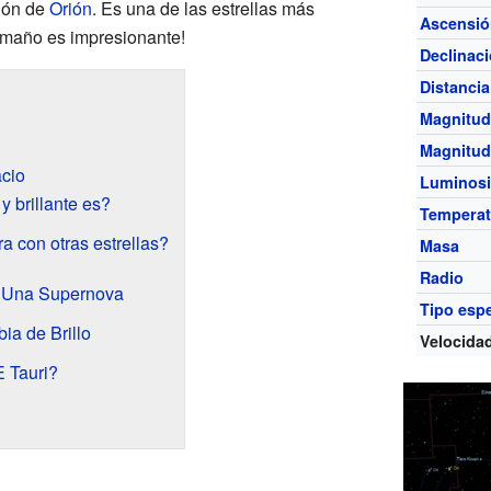
ión de
Orión
. Es una de las estrellas más
Ascensió
maño es impresionante!
Declinac
Distancia
Magnitud
Magnitud
cio
Luminos
y brillante es?
Temperat
 con otras estrellas?
Masa
Radio
: Una Supernova
Tipo espe
ia de Brillo
Velocidad
E Tauri?