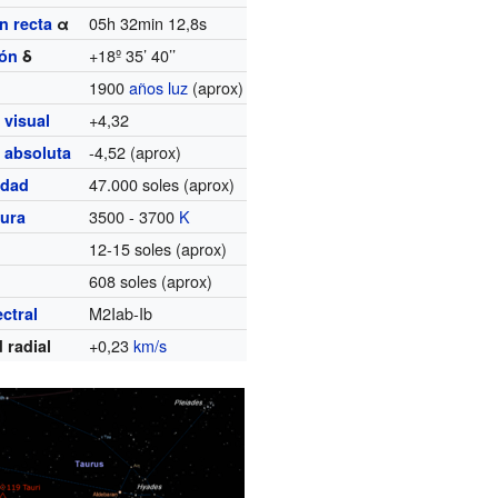
05h 32min 12,8s
n recta
α
+18º 35’ 40’’
ión
δ
1900
años luz
(aprox)
+4,32
 visual
-4,52 (aprox)
 absoluta
47.000 soles (aprox)
idad
3500 - 3700
K
ura
12-15 soles (aprox)
608 soles (aprox)
M2Iab-Ib
ctral
+0,23
km/s
 radial