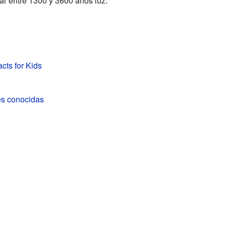
tar entre 1300 y 3600 años luz.
cts for Kids
es conocidas