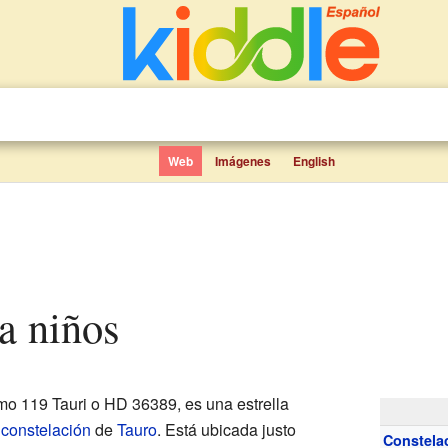
Web
Imágenes
English
ra niños
o 119 Tauri o HD 36389, es una estrella
a
constelación
de
Tauro
. Está ubicada justo
Constela