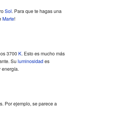
tro
Sol
. Para que te hagas una
de
Marte
!
unos 3700
K
. Esto es mucho más
lante. Su
luminosidad
es
 energía.
s. Por ejemplo, se parece a