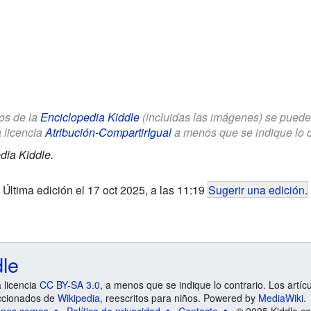
los de la
Enciclopedia Kiddle
(incluidas las imágenes) se puede u
a licencia
Atribución-CompartirIgual
a menos que se indique lo con
dia Kiddle.
Última edición el 17 oct 2025, a las 11:19
Sugerir una edición
.
dle
a licencia
CC BY-SA 3.0
, a menos que se indique lo contrario. Los artíc
ccionados de
Wikipedia
, reescritos para niños. Powered by
MediaWiki
.