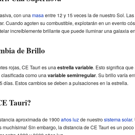
masiva, con una
masa
entre 12 y 15 veces la de nuestro Sol. La
ular. Cuando agoten su combustible, explotarán en un evento c
lar increíblemente brillante que puede iluminar una galaxia en
mbia de Brillo
es rojas, CE Tauri es una
estrella variable
. Esto significa que
á clasificada como una
variable semirregular
. Su brillo varía e
5 días. Estos cambios se deben a pulsaciones en la estrella.
 CE Tauri?
istancia aproximada de 1900
años luz
de nuestro
sistema solar
.
es muchísima! Sin embargo, la distancia de CE Tauri es un poco i