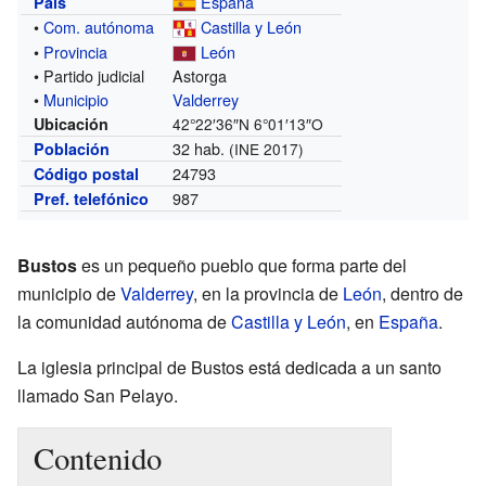
España
País
•
Com. autónoma
Castilla y León
•
Provincia
León
• Partido judicial
Astorga
•
Municipio
Valderrey
Ubicación
42°22′36″N
6°01′13″O
32 hab.
Población
(INE 2017)
24793
Código postal
987
Pref. telefónico
Bustos
es un pequeño pueblo que forma parte del
municipio de
Valderrey
, en la provincia de
León
, dentro de
la comunidad autónoma de
Castilla y León
, en
España
.
La iglesia principal de Bustos está dedicada a un santo
llamado San Pelayo.
Contenido