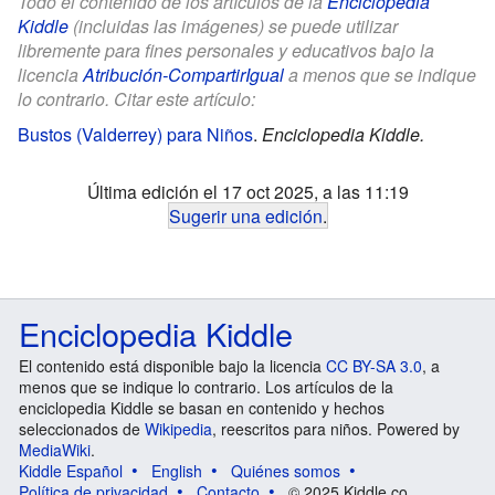
Todo el contenido de los artículos de la
Enciclopedia
Kiddle
(incluidas las imágenes) se puede utilizar
libremente para fines personales y educativos bajo la
licencia
Atribución-CompartirIgual
a menos que se indique
lo contrario. Citar este artículo:
Bustos (Valderrey) para Niños
.
Enciclopedia Kiddle.
Última edición el 17 oct 2025, a las 11:19
Sugerir una edición
.
Enciclopedia Kiddle
El contenido está disponible bajo la licencia
CC BY-SA 3.0
, a
menos que se indique lo contrario. Los artículos de la
enciclopedia Kiddle se basan en contenido y hechos
seleccionados de
Wikipedia
, reescritos para niños. Powered by
MediaWiki
.
Kiddle Español
English
Quiénes somos
Política de privacidad
Contacto
© 2025 Kiddle.co