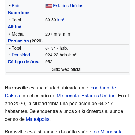
•
País
Estados Unidos
Superficie
• Total
69,59
km²
Altitud
• Media
297 m s. n. m.
Población
(2020)
• Total
64 317 hab.
•
Densidad
924,23 hab./km²
952
Código de área
Sitio web oficial
Burnsville
es una ciudad ubicada en el
condado de
Dakota
, en el estado de
Minnesota
,
Estados Unidos
. En el
año 2020, la ciudad tenía una población de 64.317
habitantes. Se encuentra a unos 24 kilómetros al sur del
centro de
Mineápolis
.
Burnsville está situada en la orilla sur del
río Minnesota
.