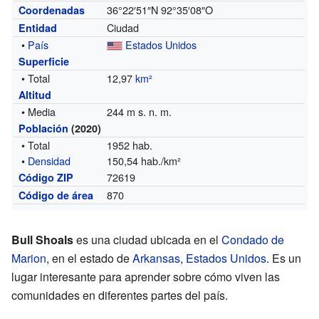
36°22′51″N
92°35′08″O
Coordenadas
Ciudad
Entidad
•
País
Estados Unidos
Superficie
• Total
12,97
km²
Altitud
• Media
244 m s. n. m.
Población
(2020)
• Total
1952 hab.
•
Densidad
150,54 hab./km²
72619
Código ZIP
870
Código de área
Bull Shoals
es una ciudad ubicada en el
Condado de
Marion
, en el estado de
Arkansas
,
Estados Unidos
. Es un
lugar interesante para aprender sobre cómo viven las
comunidades en diferentes partes del país.