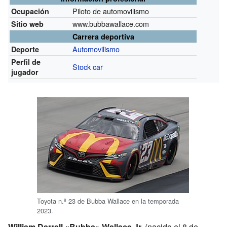
Piloto de automovilismo
Ocupación
www.bubbawallace.com
Sitio web
Carrera deportiva
Automovilismo
Deporte
Perfil de
Stock car
jugador
Toyota n.º 23 de Bubba Wallace en la temporada
2023.
William Darrell «Bubba» Wallace Jr.
(nacido el 8 de