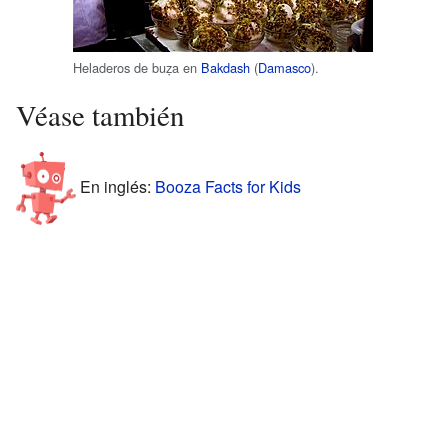
Heladeros de buẓa en
Bakdash
(
Damasco
).
Véase también
En inglés:
Booza Facts for Kids