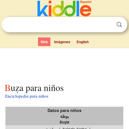
Web
Imágenes
English
Buẓa para niños
Enciclopedia para niños
Datos para niños
بوظة
buẓa
بوظة عربي («helado árabe»)