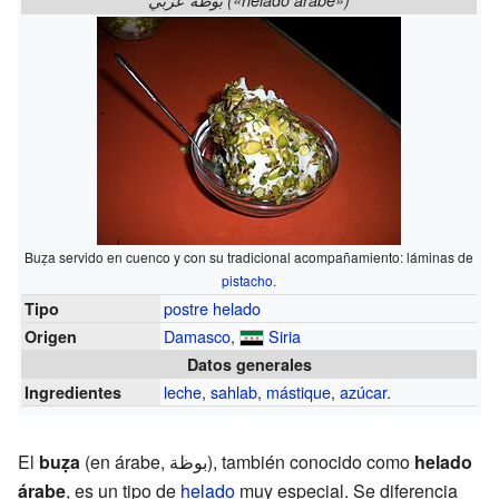
Buẓa servido en cuenco y con su tradicional acompañamiento: láminas de
pistacho
.
postre
helado
Tipo
Damasco
,
Siria
Origen
Datos generales
leche
,
sahlab
,
mástique
,
azúcar
.
Ingredientes
El
buẓa
(en árabe, بوظة), también conocido como
helado
árabe
, es un tipo de
helado
muy especial. Se diferencia