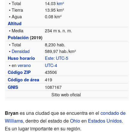
• Total
14.03
km²
• Tierra
13.95 km²
• Agua
0.08 km²
Altitud
• Media
234 m s. n. m.
Población
(2019)
• Total
8,230 hab.
•
Densidad
589,97 hab./km²
Este
:
UTC-5
Huso horario
• en
verano
UTC-4
43506
Código ZIP
419
Código de área
1087167
GNIS
Sitio web oficial
Bryan
es una ciudad que se encuentra en el
condado de
Williams
, dentro del estado de
Ohio
en
Estados Unidos
.
Es un lugar importante en su región.