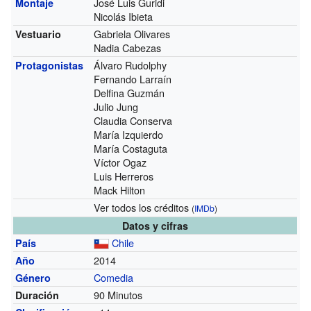
José Luis Guridi
Montaje
Nicolás Ibieta
Gabriela Olivares
Vestuario
Nadia Cabezas
Álvaro Rudolphy
Protagonistas
Fernando Larraín
Delfina Guzmán
Julio Jung
Claudia Conserva
María Izquierdo
María Costaguta
Víctor Ogaz
Luis Herreros
Mack Hilton
Ver todos los créditos
(
IMDb
)
Datos y cifras
Chile
País
2014
Año
Comedia
Género
90 Minutos
Duración