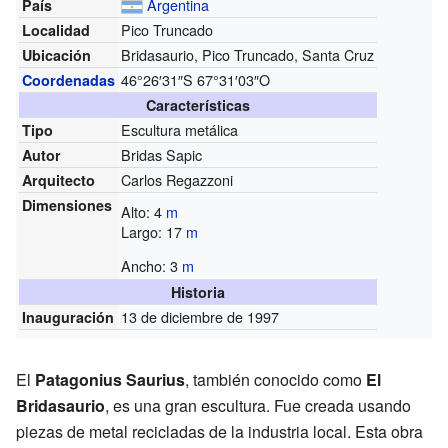
Argentina
País
Pico Truncado
Localidad
Bridasaurio, Pico Truncado, Santa Cruz
Ubicación
46°26′31″S
67°31′03″O
Coordenadas
Características
Escultura metálica
Tipo
Bridas Sapic
Autor
Carlos Regazzoni
Arquitecto
Dimensiones
Alto: 4
m
Largo: 17
m
Ancho: 3
m
Historia
13 de diciembre de 1997
Inauguración
El
Patagonius Saurius
, también conocido como
El
Bridasaurio
, es una gran escultura. Fue creada usando
piezas de metal recicladas de la industria local. Esta obra