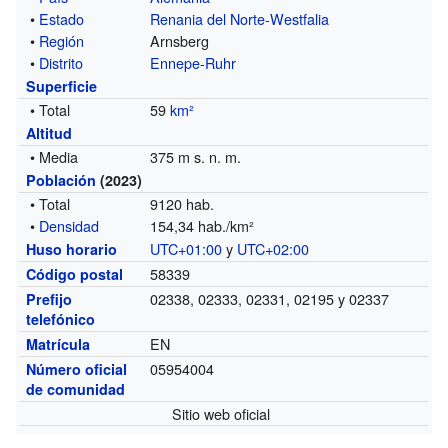
•
Estado
Renania del Norte-Westfalia
•
Región
Arnsberg
•
Distrito
Ennepe-Ruhr
Superficie
• Total
59
km²
Altitud
• Media
375 m s. n. m.
Población
(2023)
• Total
9120 hab.
•
Densidad
154,34 hab./km²
UTC+01:00
y
UTC+02:00
Huso horario
58339
Código postal
02338, 02333, 02331, 02195 y 02337
Prefijo
telefónico
EN
Matrícula
05954004
Número oficial
de comunidad
Sitio web oficial