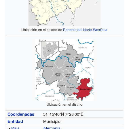
Ubicación en el estado de
Renania del Norte-Westfalia
Ubicación en el distrito
51°15′40″N
7°28′00″E
Coordenadas
Municipio
Entidad
•
País
Alemania