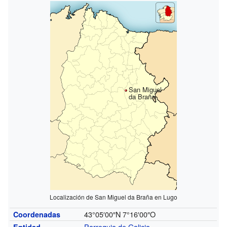
San Miguel
da Braña
Localización de San Miguel da Braña en Lugo
43°05′00″N
7°16′00″O
Coordenadas
Parroquia de Galicia
Entidad