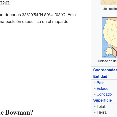
man
Ubicación
oordenadas 33°20′54″N 80°41′03″O. Esto
una posición específica en el mapa de
Ubicación de
Coordenada
Entidad
•
País
•
Estado
•
Condado
Superficie
• Total
 de Bowman?
• Tierra