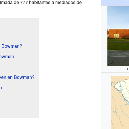
stimada de 777 habitantes a mediados de
de Bowman?
Bowman
E
iven en Bowman?
n