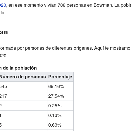
020
, en ese momento vivían 788 personas en Bowman. La pobla
da.
man
rmada por personas de diferentes orígenes. Aquí te mostramos
020:
 de la población
Número de personas
Porcentaje
545
69.16%
217
27.54%
2
0.25%
1
0.13%
5
0.63%