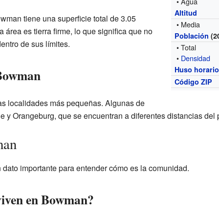
• Agua
Altitud
owman tiene una superficie total de 3.05
• Media
área es tierra firme, lo que significa que no
Población
(2
ntro de sus límites.
• Total
•
Densidad
Huso horari
 Bowman
Código ZIP
as localidades más pequeñas. Algunas de
le y Orangeburg, que se encuentran a diferentes distancias del 
man
dato importante para entender cómo es la comunidad.
viven en Bowman?