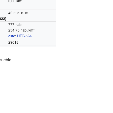
0,00 km²
42 m s. n. m.
022)
777 hab.
254,75 hab./km²
este
:
UTC-5
/
-4
o
29018
pueblo.