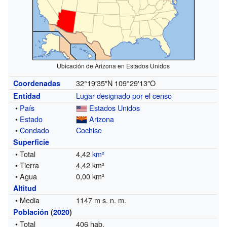
Ubicación de Arizona en Estados Unidos
32°19′35″N
109°29′13″O
Coordenadas
Lugar designado por el censo
Entidad
•
País
Estados Unidos
•
Estado
Arizona
•
Condado
Cochise
Superficie
• Total
4,42
km²
• Tierra
4,42 km²
• Agua
0,00 km²
Altitud
• Media
1147 m s. n. m.
Población
(
2020
)
• Total
406 hab.