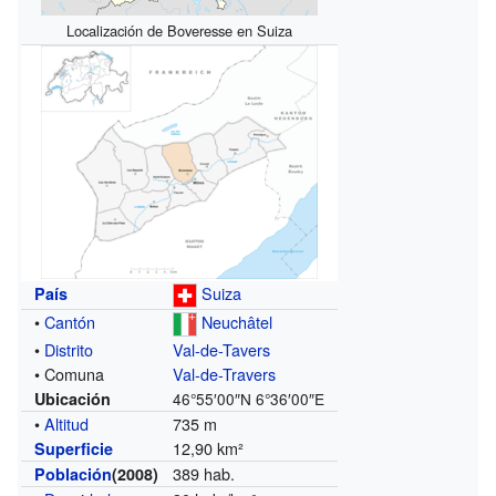
Localización de Boveresse en Suiza
Suiza
País
•
Cantón
Neuchâtel
•
Distrito
Val-de-Tavers
• Comuna
Val-de-Travers
Ubicación
46°55′00″N
6°36′00″E
•
Altitud
735 m
12,90 km²
Superficie
389 hab.
Población
(2008)