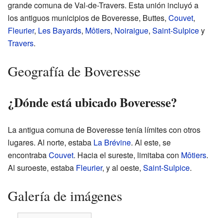
grande comuna de Val-de-Travers. Esta unión incluyó a
los antiguos municipios de Boveresse, Buttes,
Couvet
,
Fleurier
,
Les Bayards
,
Môtiers
,
Noiraigue
,
Saint-Sulpice
y
Travers
.
Geografía de Boveresse
¿Dónde está ubicado Boveresse?
La antigua comuna de Boveresse tenía límites con otros
lugares. Al norte, estaba
La Brévine
. Al este, se
encontraba
Couvet
. Hacia el sureste, limitaba con
Môtiers
.
Al suroeste, estaba
Fleurier
, y al oeste,
Saint-Sulpice
.
Galería de imágenes