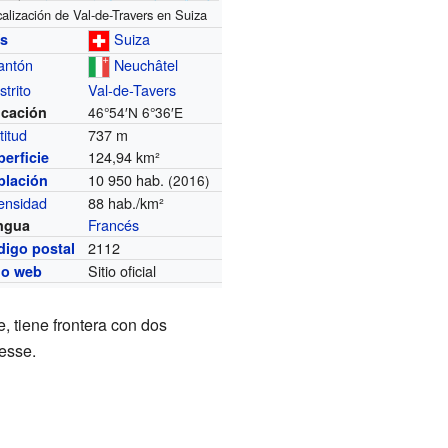
alización de Val-de-Travers en Suiza
Suiza
ís
antón
Neuchâtel
strito
Val-de-Tavers
icación
46°54′N
6°36′E
titud
737 m
124,94 km²
erficie
10 950 hab.
blación
(2016)
ensidad
88 hab./km²
Francés
ngua
2112
digo postal
Sitio oficial
io web
, tiene frontera con dos
resse.