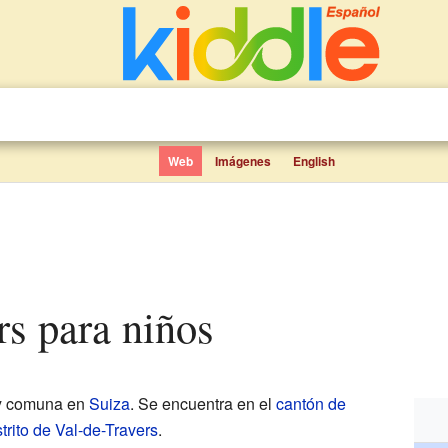
Web
Imágenes
English
ers para niños
y comuna en
Suiza
. Se encuentra en el
cantón de
strito de Val-de-Travers
.