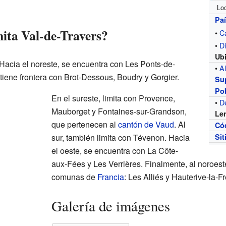
Loc
Pa
mita Val-de-Travers?
•
C
•
Di
Ub
. Hacia el noreste, se encuentra con Les Ponts-de-
•
Al
 tiene frontera con Brot-Dessous, Boudry y Gorgier.
Sup
Po
En el sureste, limita con Provence,
•
D
Mauborget y Fontaines-sur-Grandson,
Le
que pertenecen al
cantón de Vaud
. Al
Có
sur, también limita con Tévenon. Hacia
Sit
el oeste, se encuentra con La Côte-
aux-Fées y Les Verrières. Finalmente, al noroeste
comunas de
Francia
: Les Alliés y Hauterive-la-F
Galería de imágenes