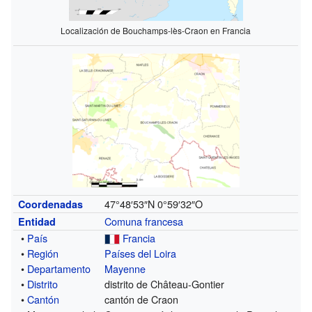
Localización de Bouchamps-lès-Craon en Francia
47°48′53″N
0°59′32″O
Coordenadas
Comuna francesa
Entidad
•
País
Francia
•
Región
Países del Loira
•
Departamento
Mayenne
•
Distrito
distrito de Château-Gontier
•
Cantón
cantón de Craon