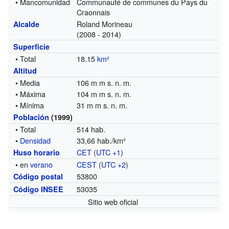
• Mancomunidad
Communauté de communes du Pays du
Craonnais
Roland Morineau
Alcalde
(2008 - 2014)
Superficie
• Total
18.15
km²
Altitud
• Media
106 m m s. n. m.
• Máxima
104 m m s. n. m.
• Mínima
31 m m s. n. m.
Población
(1999)
• Total
514 hab.
•
Densidad
33,66 hab./km²
CET
(
UTC +1
)
Huso horario
• en
verano
CEST
(
UTC +2
)
53800
Código postal
53035
Código INSEE
Sitio web oficial