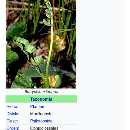
Botrychium lunaria
Taxonomía
Reino
:
Plantae
División
:
Monilophyta
Clase
:
Psilotopsida
Orden
:
Ophioglossales