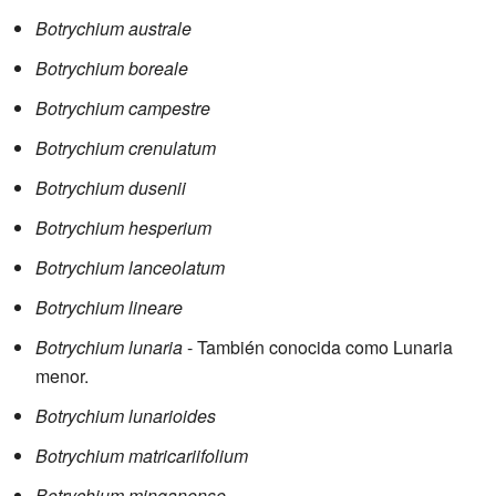
Botrychium australe
Botrychium boreale
Botrychium campestre
Botrychium crenulatum
Botrychium dusenii
Botrychium hesperium
Botrychium lanceolatum
Botrychium lineare
Botrychium lunaria
- También conocida como Lunaria
menor.
Botrychium lunarioides
Botrychium matricariifolium
Botrychium minganense