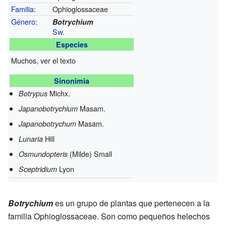
Familia
:
Ophioglossaceae
Género
:
Botrychium
Sw.
Especies
Muchos, ver el texto
Sinonimia
Michx.
Botrypus
Masam.
Japanobotrychium
Masam.
Japanobotrychum
Hill
Lunaria
(Milde) Small
Osmundopteris
Lyon
Sceptridium
Botrychium
es un grupo de plantas que pertenecen a la
familia Ophioglossaceae. Son como pequeños helechos