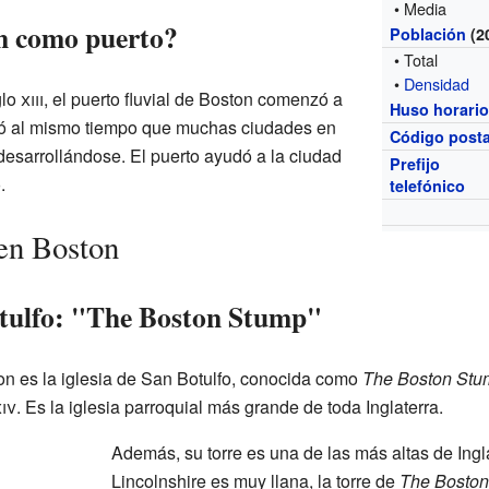
• Media
n como puerto?
Población
(2
• Total
•
Densidad
glo
xiii
, el puerto fluvial de Boston comenzó a
Huso horari
rió al mismo tiempo que muchas ciudades en
Código posta
desarrollándose. El puerto ayudó a la ciudad
Prefijo
.
telefónico
 en Boston
otulfo: "The Boston Stump"
on es la iglesia de San Botulfo, conocida como
The Boston Stu
iv
. Es la iglesia parroquial más grande de toda Inglaterra.
Además, su torre es una de las más altas de Ingl
Lincolnshire es muy llana, la torre de
The Bosto