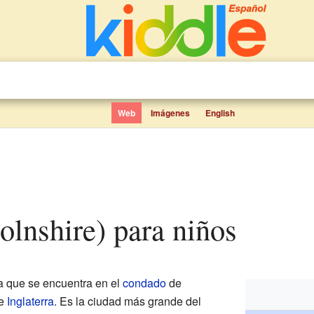
Web
Imágenes
English
colnshire) para niños
a que se encuentra en el
condado
de
de
Inglaterra
. Es la ciudad más grande del