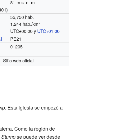
81 m s. n. m.
001)
55,750 hab.
1,244 hab./km²
UTC±00:00 y
UTC+01:00
o
PE21
l
01205
Sitio web oficial
mp
. Esta iglesia se empezó a
aterra. Como la región de
n Stump
se puede ver desde