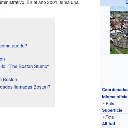
dministrativo. En el año 2001, tenía una
E
.
como puerto?
ton
ulfo: "The Boston Stump"
de Boston
iudades llamadas Boston?
Coordenada
Idioma oficia
•
País
Superficie
• Total
Altitud