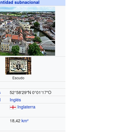
ntidad subnacional
Escudo
52°58′29″N
0°01′17″O
s
Inglés
l
Inglaterra
18,42
km²