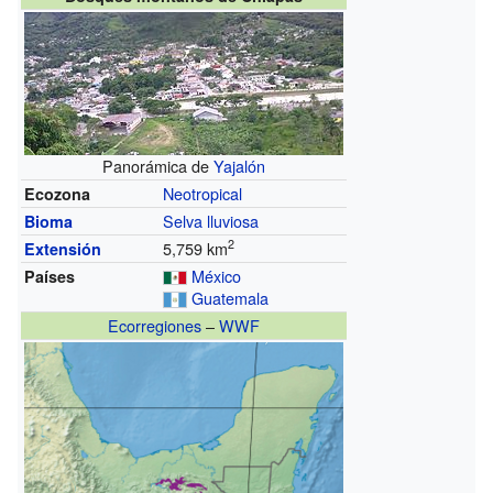
Panorámica de
Yajalón
Neotropical
Ecozona
Selva lluviosa
Bioma
2
5,759 km
Extensión
México
Países
Guatemala
Ecorregiones
–
WWF